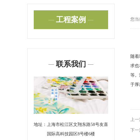
工程案例
您当
随着
联系我们
求也
等。
于厚
上一
地址：
上海市松江区文翔东路58号友喜
下一
国际高科技园区8号楼6楼